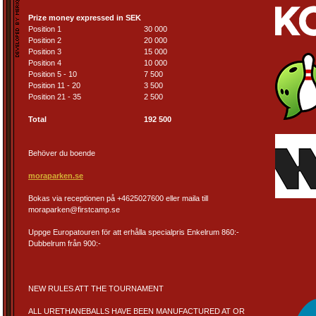
Prize money expressed in SEK
Position 1
30 000
Position 2
20 000
Position 3
15 000
Position 4
10 000
Position 5 - 10
7 500
Position 11 - 20
3 500
Position 21 - 35
2 500
Total
192 500
Behöver du boende
moraparken.se
Bokas via receptionen på +4625027600 eller maila till
moraparken@firstcamp.se
Uppge Europatouren för att erhålla specialpris Enkelrum 860:-
Dubbelrum från 900:-
NEW RULES ATT THE TOURNAMENT
ALL URETHANEBALLS HAVE BEEN MANUFACTURED AT OR