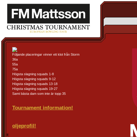
Följande placeringar vinner ett klot från Storm
36a
55a
75a
Högsta slagning squads 1-8
Högsta slagning squads 9-12
Högsta slagning squads 13-18
Högsta slagning squads 19-27
Samt bästa dam som inte är topp 35
Tournament information!
oljeprofil!