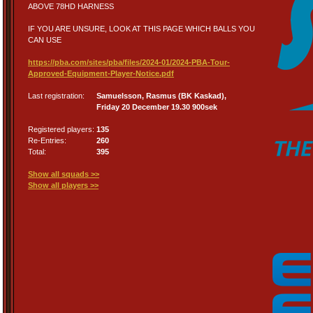
ABOVE 78HD HARNESS
IF YOU ARE UNSURE, LOOK AT THIS PAGE WHICH BALLS YOU
CAN USE
https://pba.com/sites/pba/files/2024-01/2024-PBA-Tour-
Approved-Equipment-Player-Notice.pdf
Last registration:
Samuelsson, Rasmus (BK Kaskad),
Friday 20 December 19.30 900sek
Registered players:
135
Re-Entries:
260
Total:
395
Show all squads >>
Show all players >>